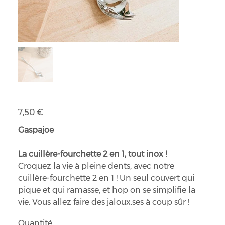
Cuillère-fourchette 2 en 1
Prix
7,50 €
Gaspajoe
La cuillère-fourchette 2 en 1, tout inox !
Croquez la vie à pleine dents, avec notre
cuillère-fourchette 2 en 1 ! Un seul couvert qui
pique et qui ramasse, et hop on se simplifie la
vie. Vous allez faire des jaloux.ses à coup sûr !
Quantité