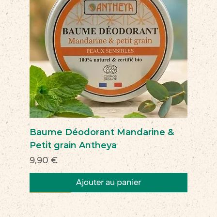
Baume Déodorant Mandarine &
Petit grain Antheya
Prix
9,90 €
Ajouter au panier
Nouveau
Nouveau
Nouveau
Nouveau
Nouveau
Nouveau
Nouveau
Nouveauté
Nouveau
Nouveau
Commerce équitable
Nouveau