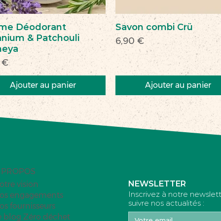
me Déodorant
Savon combi Crü
nium & Patchouli
Prix
6,90 €
heya
 €
Ajouter au panier
Ajouter au panier
veau
veauté
Nouveau
Nouveau
 PROPOS
NEWSLETTER
otre vision
Inscrivez à notre newslet
os engagements
suivre nos actualités :
os fournisseurs
e blog Zéro déchet