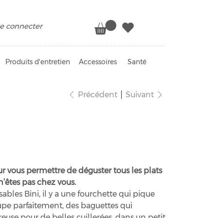
e connecter
Produits d'entretien
Accessoires
Santé
Précédent
Suivant
ts Bini
ur vous permettre de déguster tous les plats
’êtes pas chez vous.
isables Bini, il y a une fourchette qui pique
pe parfaitement, des baguettes qui
creuse pour de belles cuillerées, dans un petit