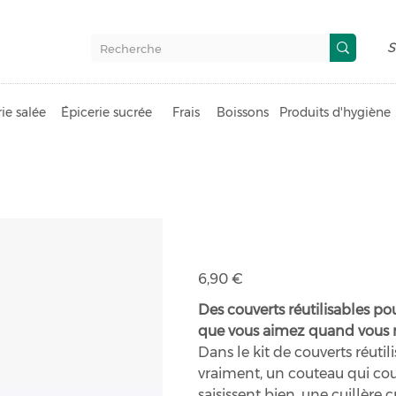
S
ie salée
Épicerie sucrée
Frais
Boissons
Produits d'hygiène
Kit de couver
Prix
6,90 €
Des couverts réutilisables po
que vous aimez quand vous n
Dans le kit de couverts réutil
vraiment, un couteau qui cou
saisissent bien, une cuillère 