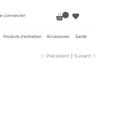
e connecter
Produits d'entretien
Accessoires
Santé
Précédent
Suivant
re SPF50 minérale
ile de karanja