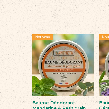
Nouveau
Nou
Baume Déodorant
Bau
Mandarine & Petit grain
Géra