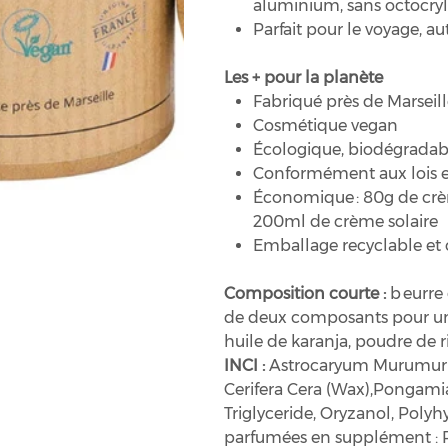
aluminium, sans octocry
Parfait pour le voyage, a
Les + pour la planète
Fabriqué près de Marseill
Cosmétique vegan
Écologique, biodégradab
Conformément aux lois e
Économique : 80g de crè
200ml de crème solaire
Emballage recyclable et
Composition courte :
b
eurre
de deux composants pour une 
huile de karanja, poudre de r
INCI :
Astrocaryum Murumuru 
Cerifera Cera (Wax),Pongamia
Triglyceride, Oryzanol, Polyh
parfumées en supplément : P