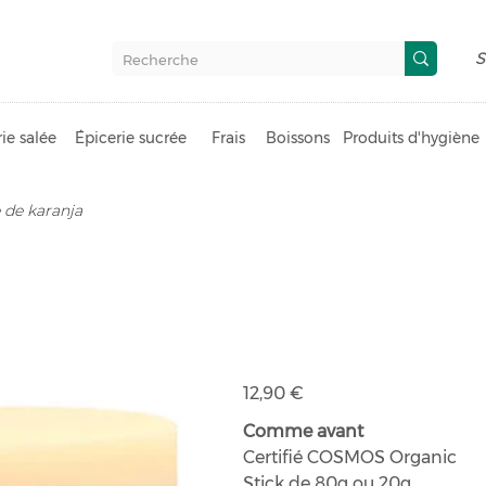
S
ie salée
Épicerie sucrée
Frais
Boissons
Produits d'hygiène
 de karanja
Crème solai
solide à l'hu
Prix
12,90 €
Comme avant
Certifié COSMOS Organic
Stick de 80g ou 20g