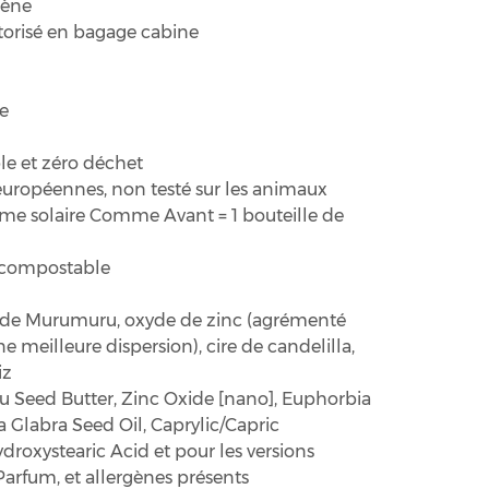
lène
utorisé en bagage cabine
e
le et zéro déchet
uropéennes, non testé sur les animaux
me solaire Comme Avant = 1 bouteille de
 compostable
 de Murumuru, oxyde de zinc (agrémenté
meilleure dispersion), cire de candelilla,
iz
Seed Butter, Zinc Oxide [nano], Euphorbia
 Glabra Seed Oil, Caprylic/Capric
ydroxystearic Acid et pour les versions
arfum, et allergènes présents