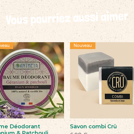
Vous pourriez aussi aimer
veau
Nouveau
me Déodorant
Savon combi Crü
nium & Patchouli