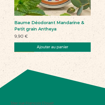
Baume Déodorant Mandarine &
Petit grain Antheya
Prix
9,90 €
Ajouter au panier
Nouveau
Nouveau
Nouveau
Nouveau
Nouveau
Nouveau
Nouveau
Nouveauté
Nouveau
Nouveau
Commerce équitable
Nouveau
5ter rue François Clouet