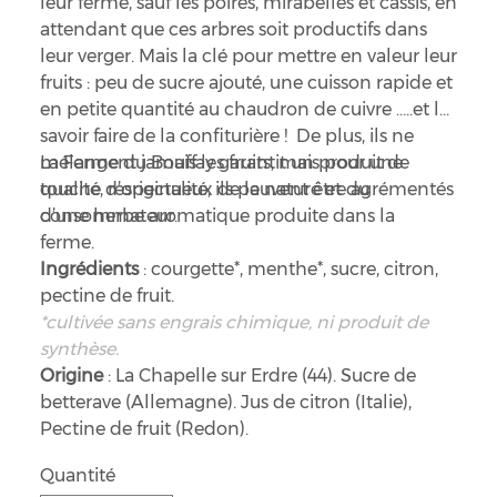
leur ferme, sauf les poires, mirabelles et cassis, en
attendant que ces arbres soit productifs dans
leur verger. Mais la clé pour mettre en valeur leur
fruits : peu de sucre ajouté, une cuisson rapide et
en petite quantité au chaudron de cuivre …..et le
savoir faire de la confiturière ! De plus, ils ne
mélangent jamais les fruits, mais pour une
La Ferme du Bouffay garantit un produit de
touche d’originalité, ils peuvent être agrémentés
qualité, respectueux de la nature et du
d’une herbe aromatique produite dans la
consommateur.
ferme.
Ingrédients
: courgette*, menthe*, sucre, citron,
pectine de fruit.
*cultivée sans engrais chimique, ni produit de
synthèse.
Origine
: La Chapelle sur Erdre (44). Sucre de
betterave (Allemagne). Jus de citron (Italie),
Pectine de fruit (Redon).
Quantité