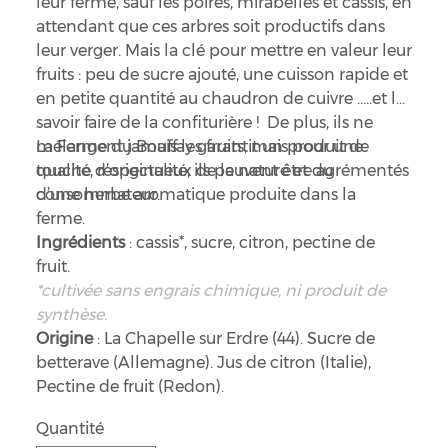
leur ferme, sauf les poires, mirabelles et cassis, en
attendant que ces arbres soit productifs dans
leur verger. Mais la clé pour mettre en valeur leur
fruits : peu de sucre ajouté, une cuisson rapide et
en petite quantité au chaudron de cuivre …..et le
savoir faire de la confiturière ! De plus, ils ne
mélangent jamais les fruits, mais pour une
La Ferme du Bouffay garantit un produit de
touche d’originalité, ils peuvent être agrémentés
qualité, respectueux de la nature et du
d’une herbe aromatique produite dans la
consommateur.
ferme.
Ingrédients
: cassis*, sucre, citron, pectine de
fruit.
*cultivée sans engrais chimique, ni produit de
synthèse.
Origine
: La Chapelle sur Erdre (44). Sucre de
betterave (Allemagne). Jus de citron (Italie),
Pectine de fruit (Redon).
Quantité