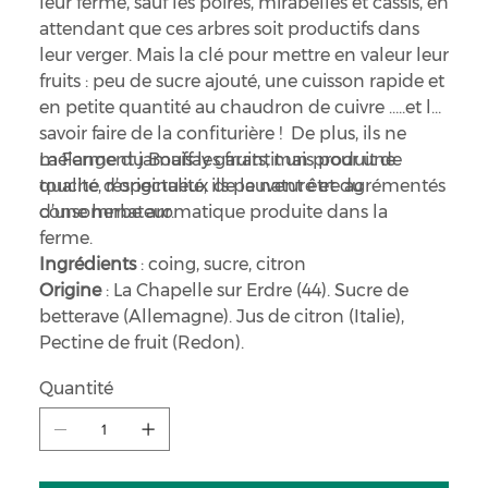
leur ferme, sauf les poires, mirabelles et cassis, en
attendant que ces arbres soit productifs dans
leur verger. Mais la clé pour mettre en valeur leur
fruits : peu de sucre ajouté, une cuisson rapide et
en petite quantité au chaudron de cuivre …..et le
savoir faire de la confiturière ! De plus, ils ne
mélangent jamais les fruits, mais pour une
La Ferme du Bouffay garantit un produit de
touche d’originalité, ils peuvent être agrémentés
qualité, respectueux de la nature et du
d’une herbe aromatique produite dans la
consommateur.
ferme.
Ingrédients
: coing, sucre, citron
Origine
: La Chapelle sur Erdre (44). Sucre de
betterave (Allemagne). Jus de citron (Italie),
Pectine de fruit (Redon).
Quantité