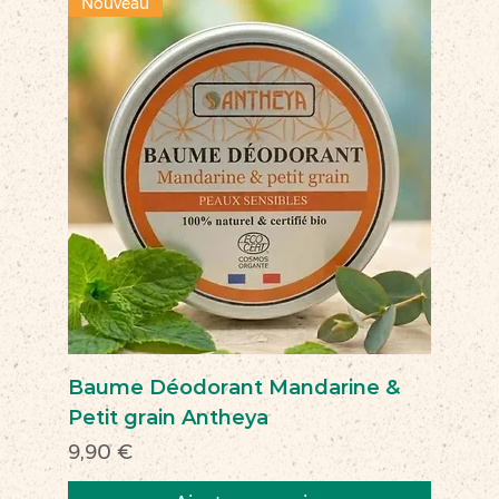
Nouveau
Baume Déodorant Mandarine &
Petit grain Antheya
Prix
9,90 €