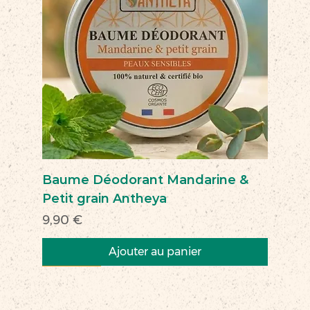
Baume Déodorant Mandarine &
Petit grain Antheya
Prix
9,90 €
Ajouter au panier
Nouveau
Nouveau
Nouveau
Nouveau
Nouveau
Nouveau
Nouveau
Nouveauté
Nouveau
Nouveau
Commerce équitable
Nouveau