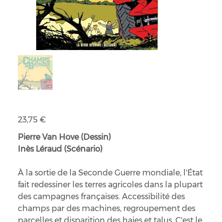
Champs de bataille - L'histoire enfouie du remembrement
Prix
23,75 €
Pierre Van Hove (Dessin)
Inès Léraud (Scénario)
À la sortie de la Seconde Guerre mondiale, l'État
fait redessiner les terres agricoles dans la plupart
des campagnes françaises. Accessibilité des
champs par des machines, regroupement des
parcelles et disparition des haies et talus. C'est le