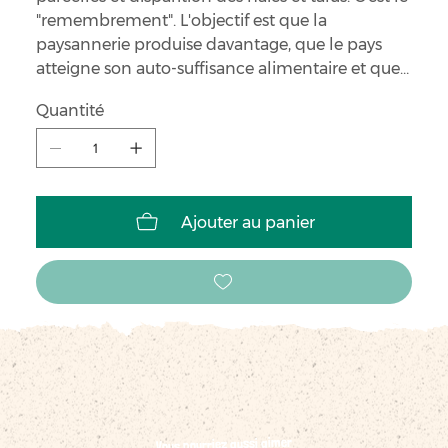
"remembrement". L'objectif est que la
paysannerie produise davantage, que le pays
atteigne son auto-suffisance alimentaire et que
la France devienne une puissance agricole
Quantité
mondiale.
Ajouter au panier
Vous pourriez aussi aimer