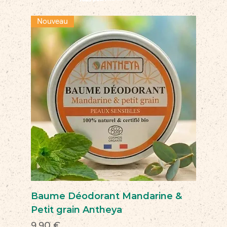
Nouveau
Baume Déodorant Mandarine &
Petit grain Antheya
Prix
9,90 €