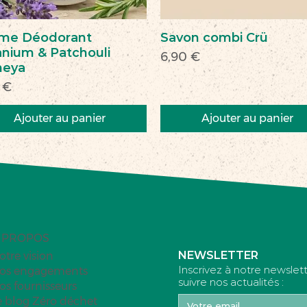
me Déodorant
Savon combi Crü
nium & Patchouli
Prix
6,90 €
heya
 €
Ajouter au panier
Ajouter au panier
veau
veauté
Nouveau
Nouveau
 PROPOS
NEWSLETTER
otre vision
Inscrivez à notre newslet
os engagements
suivre nos actualités :
os fournisseurs
e blog Zéro déchet