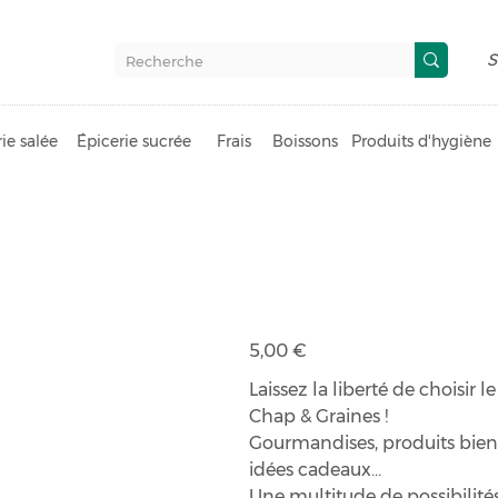
S
ie salée
Épicerie sucrée
Frais
Boissons
Produits d'hygiène
Carte cadea
Prix
5,00 €
Laissez la liberté de choisir 
Chap & Graines !
Gourmandises, produits bien-ê
idées cadeaux…
Une multitude de possibilités 