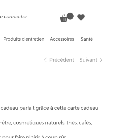
e connecter
Produits d'entretien
Accessoires
Santé
Précédent
Suivant
u Chap & Graines
le cadeau parfait grâce à cette carte cadeau
tre, cosmétiques naturels, thés, cafés,
pour faire plaisir à coup sûr.