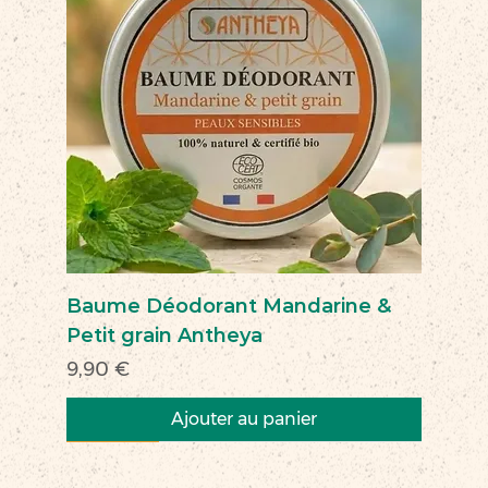
Baume Déodorant Mandarine &
Petit grain Antheya
Prix
9,90 €
Ajouter au panier
Nouveau
Nouveau
Nouveau
Nouveau
Nouveau
Nouveau
Nouveau
Nouveauté
Nouveau
Nouveau
Commerce équitable
Nouveau