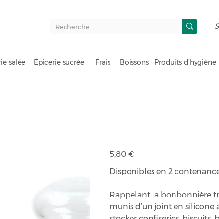
S
ie salée
Épicerie sucrée
Frais
Boissons
Produits d'hygiène
Bonbonnière
Prix
5,80 €
Disponibles en 2 contenances
Rappelant la bonbonnière tra
munis d’un joint en silicone 
stocker confiseries, biscuits, 