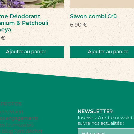
me Déodorant
Savon combi Crü
nium & Patchouli
Prix
6,90 €
heya
 €
Ajouter au panier
Ajouter au panier
veau
veauté
Nouveau
Nouveau
 PROPOS
NEWSLETTER
otre vision
Inscrivez à notre newslet
os engagements
suivre nos actualités :
os fournisseurs
e blog Zéro déchet