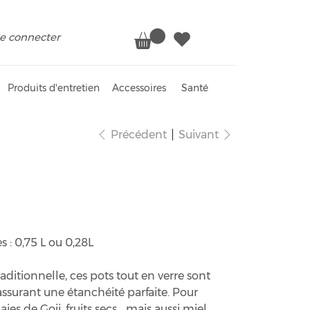
e connecter
Produits d'entretien
Accessoires
Santé
Précédent
Suivant
s
 : 0,75 L ou 0,28L
ditionnelle, ces pots tout en verre sont
assurant une étanchéité parfaite. Pour
baies de Goji, fruits secs… mais aussi miel,