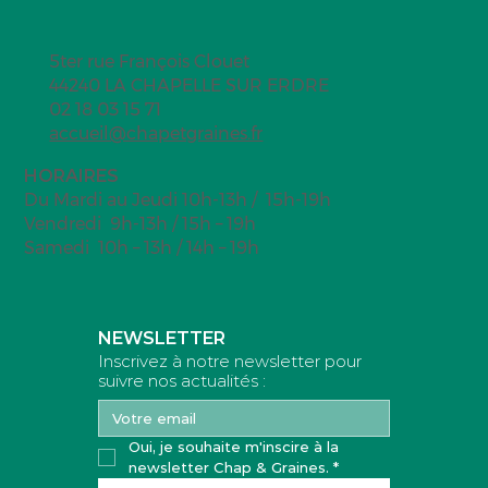
5ter rue François Clouet
44240 LA CHAPELLE SUR ERDRE
02 18 03 15 71
accueil@chapetgraines.fr
Sunshine chocolat
HORAIRES
Du Mardi au Jeudi 10h-13h / 15h-19h
Vendredi 9h-13h / 15h – 19h
Samedi 10h – 13h / 14h – 19h
NEWSLETTER
Inscrivez à notre newsletter pour
suivre nos actualités :
Oui, je souhaite m'inscire à la 
newsletter Chap & Graines.
*