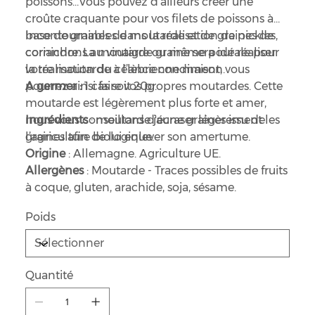
poissons…Vous pouvez d'ailleurs créer une
croûte craquante pour vos filets de poissons à
base de graines de moutarde et de graines de
Incontournables dans la réalisation de pickles,
coriandre. La moutarde graine sera idéale pour
cornichons au vinaigre ou même pour réaliser
la réalisation du célèbre condiment, vous
votre moutarde à l’ancienne maison.
pourrez ainsi faire vos propres moutardes. Cette
A germer :
1 càs soit 20g.
moutarde est légèrement plus forte et amer,
nous vous conseillons d'écraser légèrement les
Ingrédients
: moutarde jaune graines issu de
graines afin de lui enlever son amertume.
l’agriculture biologique.
Origine
: Allemagne. Agriculture UE.
Allergènes
: Moutarde - Traces possibles de fruits
à coque, gluten, arachide, soja, sésame.
Poids
Quantité