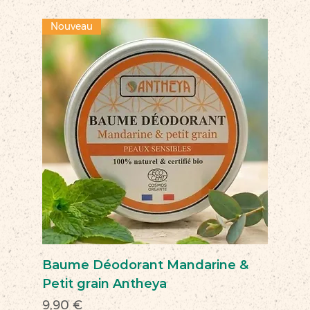
Nouveau
Baume Déodorant Mandarine &
Petit grain Antheya
Prix
9,90 €