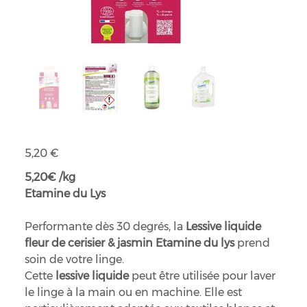
Lessive liquide fleur de cerisier & jasmin
Prix
5,20 €
5,20€ /kg
Etamine du Lys
Performante dès 30 degrés, la
Lessive liquide
fleur de cerisier & jasmin Etamine du lys
prend
soin de votre linge.
Cette
lessive liquide
peut être utilisée pour laver
le linge à la main ou en machine. Elle est