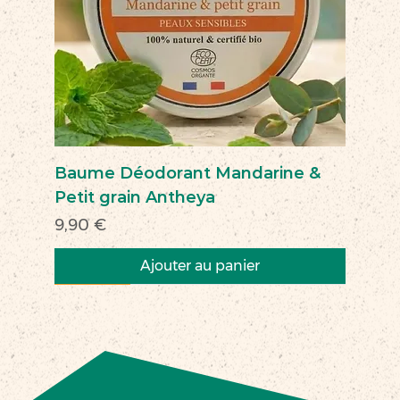
Baume Déodorant Mandarine &
Petit grain Antheya
Prix
9,90 €
Ajouter au panier
Nouveau
Nouveau
Nouveau
Nouveau
Nouveau
Nouveau
Nouveau
Nouveauté
Nouveau
Nouveau
Commerce équitable
Nouveau