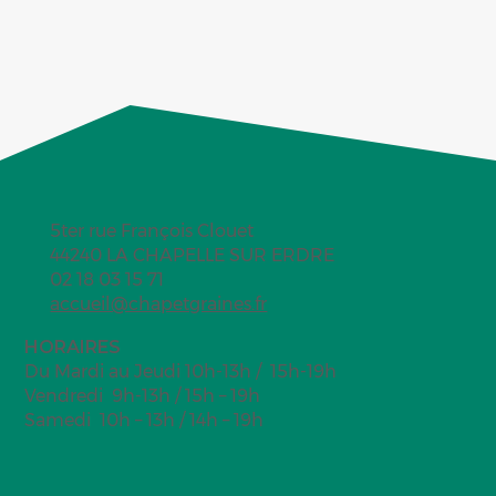
5ter rue François Clouet
44240 LA CHAPELLE SUR ERDRE
02 18 03 15 71
accueil@chapetgraines.fr
HORAIRES
Du Mardi au Jeudi 10h-13h / 15h-19h
Vendredi 9h-13h / 15h – 19h
Samedi 10h – 13h / 14h – 19h