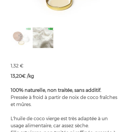
Huile de coco vierge bio
Prix
1,32 €
13,20€ /kg
100% naturelle, non traitée, sans additif.
Pressée à froid à partir de noix de coco fraîches
et mûres.
L'huile de coco vierge est très adaptée à un
usage alimentaire, car assez sèche.