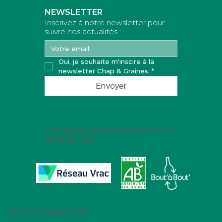
Ajouter au panier
Ajouter au panier
Ajouter au panier
Ajouter au panier
Ajouter au panier
NEWSLETTER
Inscrivez à notre newsletter pour
suivre nos actualités :
Oui, je souhaite m'inscire à la 
newsletter Chap & Graines.
*
Envoyer
Commerce spécialisé et formé à la
vente en vrac.
RESTEZ CONNECTÉS