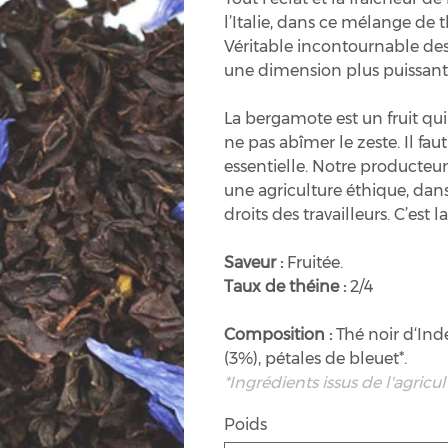
l’Italie, dans ce mélange de t
Véritable incontournable des 
une dimension plus puissant
La bergamote est un fruit qui
ne pas abîmer le zeste. Il fau
essentielle. Notre producteur 
une agriculture éthique, dans 
droits des travailleurs. C’est
Saveur :
Fruitée.
Taux de théine :
2/4
Composition :
Thé noir d‘Ind
(3%), pétales de bleuet*.
*Ingrédients issus de l'agricu
Poids