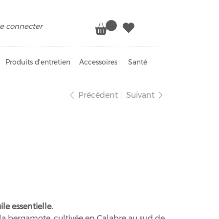
e connecter
Produits d'entretien
Accessoires
Santé
Précédent
Suivant
 grey bio
e essentielle.
de la bergamote, cultivée en Calabre au sud de