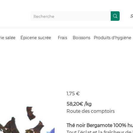
S
ie salée
Épicerie sucrée
Frais
Boissons
Produits d'hygiène
Thé noir Earl
Prix
1,75 €
58,20€ /kg
Route des comptoirs
Thé noir Bergamote 100% huil
Tout l’éclat et la fraîcheur 