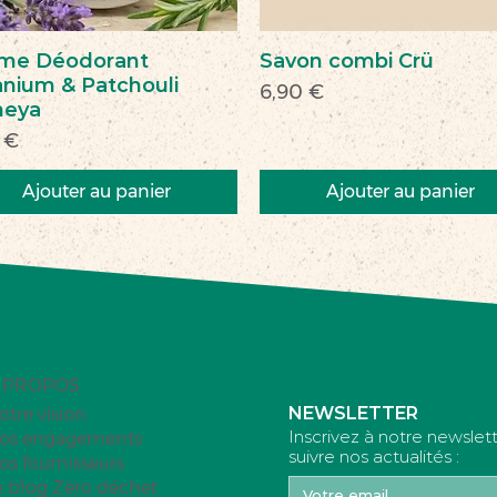
me Déodorant
Savon combi Crü
nium & Patchouli
Prix
6,90 €
heya
 €
Ajouter au panier
Ajouter au panier
veau
veauté
Nouveau
Nouveau
 PROPOS
NEWSLETTER
otre vision
Inscrivez à notre newslet
os engagements
suivre nos actualités :
os fournisseurs
e blog Zéro déchet