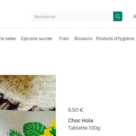
S
ie salée
Épicerie sucrée
Frais
Boissons
Produits d'hygiène
Tablette cho
Piment bio
Prix
6,50 €
Choc Hola
Tablette 100g