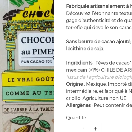
Fabriquée artisanalement à 
Découvrez l’étonnante text
gage d’authenticité et de qua
torréfié qui dévoile son carac
Sans beurre de cacao ajouté, 
lécithine de soja.
Ingrédients
: Fèves de cacao
mexicain (<1%) CHILE DE AR
*Issus de l’agriculture biologi
Origine
: Mexique. Importé 
intermédiaire, et fabriqué à 
criollo. Agriculture non UE.
Allergènes
: Peut contenir de
Quantité