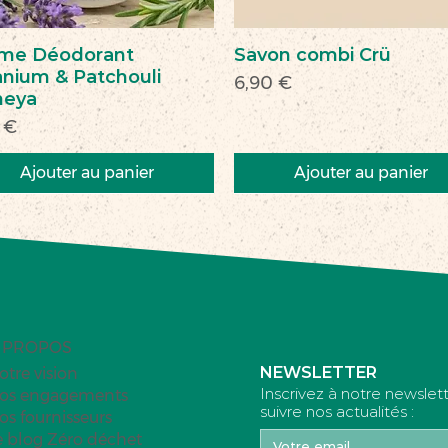
me Déodorant
Savon combi Crü
nium & Patchouli
Prix
6,90 €
heya
 €
Ajouter au panier
Ajouter au panier
veau
veauté
Nouveau
Nouveau
 PROPOS
NEWSLETTER
otre vision
Inscrivez à notre newslet
os engagements
suivre nos actualités :
os fournisseurs
e blog Zéro déchet