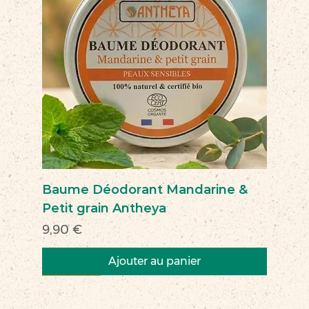
Baume Déodorant Mandarine &
Petit grain Antheya
Prix
9,90 €
Ajouter au panier
Nouveau
Nouveau
Nouveau
Nouveau
Nouveau
Nouveau
Nouveau
Nouveauté
Nouveau
Nouveau
Commerce équitable
Nouveau