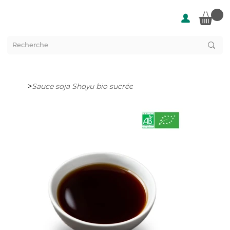
>
Sauce soja Shoyu bio sucrée