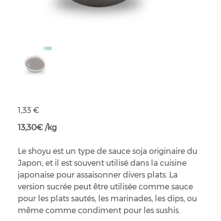
Sauce soja Shoyu bio sucrée
Prix
1,33 €
13,30€ /kg
Le shoyu est un type de sauce soja originaire du
Japon, et il est souvent utilisé dans la cuisine
japonaise pour assaisonner divers plats. La
version sucrée peut être utilisée comme sauce
pour les plats sautés, les marinades, les dips, ou
même comme condiment pour les sushis.