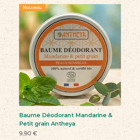
Nouveau
Baume Déodorant Mandarine &
Petit grain Antheya
Prix
9,90 €