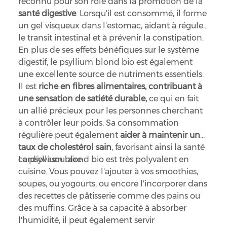
reconnu pour son rôle dans la promotion de la
santé digestive
. Lorsqu'il est consommé, il forme
un gel visqueux dans l'estomac, aidant à réguler
le transit intestinal et à prévenir la constipation.
En plus de ses effets bénéfiques sur le système
digestif, le psyllium blond bio est également
une excellente source de nutriments essentiels.
Il est
riche en fibres alimentaires, contribuant à
une sensation de satiété durable,
ce qui en fait
un allié précieux pour les personnes cherchant
à contrôler leur poids. Sa consommation
régulière peut également
aider à maintenir un
taux de cholestérol sain
, favorisant ainsi la santé
cardiovasculaire.
Le psyllium blond bio est très polyvalent en
cuisine. Vous pouvez l'ajouter à vos smoothies,
soupes, ou yogourts, ou encore l'incorporer dans
des recettes de pâtisserie comme des pains ou
des muffins. Grâce à sa capacité à absorber
l'humidité, il peut également servir