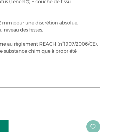
yptus (Tencel®) + couche de tissu
à 2 mm pour une discrétion absolue.
 niveau des fesses.
rme au règlement REACH (n°1907/2006/CE),
te substance chimique à propriété