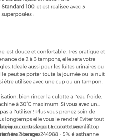
Standard 100,
et est réalisée avec 3
 superposées :
e, est douce et confortable. Très pratique et
enance de 2 à 3 tampons, elle sera votre
les. Idéale aussi pour les fuites urinaires ou
Elle peut se porter toute la journée ou la nuit
ssi être utilisée avec une cup ou un tampon.
ation, bien rincer la culotte à l'eau froide.
achine à 30°C maximum. Si vous avez un
 pas à l'utiliser ! Plus vous prenez soin de
us longtemps elle vous le rendra! Eviter tout
iateur ou repassage. La culotte sera au top
logique contrôlé par Ecocert Greenlife
ès 1 ou 2 lavages.
. Numéro licence : 244988 - 5% élasthanne