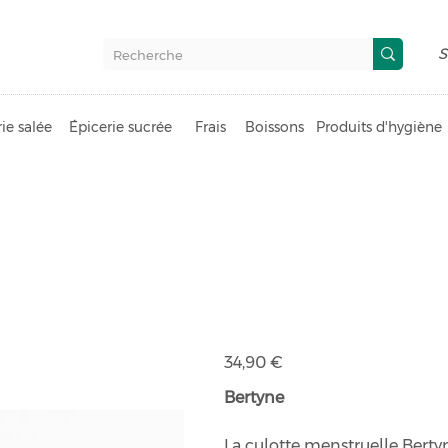
S
ie salée
Épicerie sucrée
Frais
Boissons
Produits d'hygiène
Culotte mens
bio Bertyne
Prix
34,90 €
Bertyne
La culotte menstruelle Berty