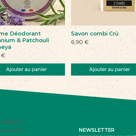
me Déodorant
Savon combi Crü
nium & Patchouli
Prix
6,90 €
heya
 €
Ajouter au panier
Ajouter au panier
veau
veauté
Nouveau
Nouveau
 PROPOS
NEWSLETTER
otre vision