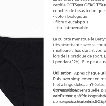
certifié
GOTS®
et
OEKO TEX® 
couches de tissus techniques
- coton biologique
- fibre d'eucalyptus
- tissu intraversable.
La culotte menstruelle Bertyn
très absorbante avec sa cont
meilleure alliée durant vos règ
lors de la pratique de sport. 
( pendant 12h) . Elle peut au
Utilisation :
Après chaque utilis
Puis laver simplement en m
filet à linge délicat, n'hésitez
votre culotte menstruelle, pl
Composition :
adoucissant, sèche linge, rad
Extérieur : 95% coton bio
de son pouvoir absorbant apr
selon le référentiel OCS