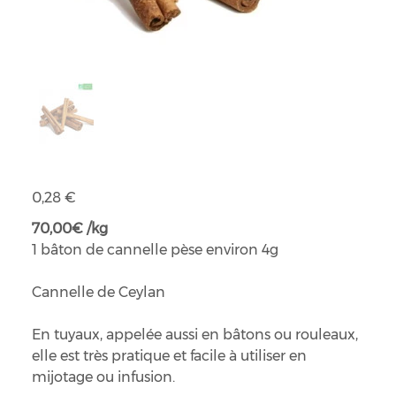
Cannelle en tuyaux bio
Prix
0,28 €
70,00€ /kg
1 bâton de cannelle pèse environ 4g
Cannelle de Ceylan
En tuyaux, appelée aussi en bâtons ou rouleaux,
elle est très pratique et facile à utiliser en
mijotage ou infusion.