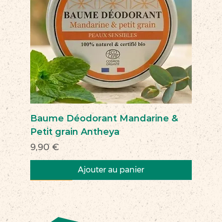
Baume Déodorant Mandarine &
Petit grain Antheya
Prix
9,90 €
Ajouter au panier
Nouveau
Nouveau
Nouveau
Nouveau
Nouveau
Nouveau
Nouveau
Nouveauté
Nouveau
Nouveau
Commerce équitable
Nouveau