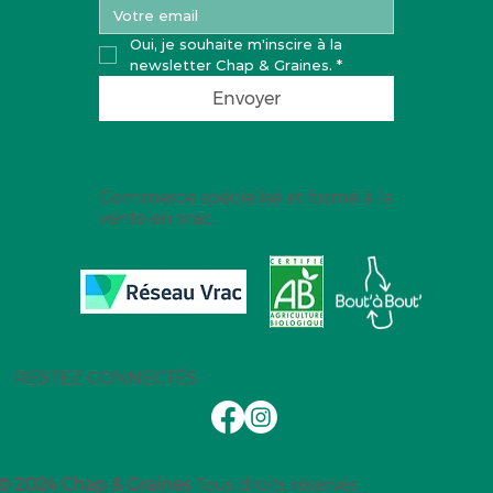
Oui, je souhaite m'inscire à la 
newsletter Chap & Graines.
*
Envoyer
Commerce spécialisé et formé à la
vente en vrac.
RESTEZ CONNECTÉS
© 2024 Chap & Graines
Tous droits réservés