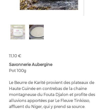
Beurre de Karité brut bio
Prix
11,10 €
Savonnerie Aubergine
Pot 100g
Le Beurre de Karité provient des plateaux de
Haute Guinée en contrebas de la chaine
montagneuse du Fouta Djalon et profite des
alluvions apportées par Le Fleuve Tinkisso,
affluent du Niger, qui y prend sa source.