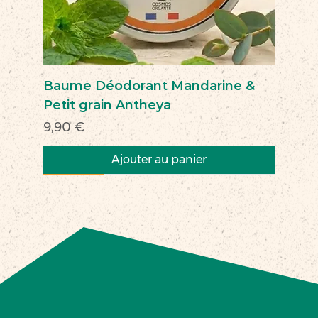
Baume Déodorant Mandarine &
Petit grain Antheya
Prix
9,90 €
Ajouter au panier
Nouveau
Nouveau
Nouveau
Nouveau
Nouveau
Nouveau
Nouveau
Nouveauté
Nouveau
Nouveau
Commerce équitable
Nouveau