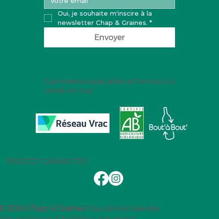
Oui, je souhaite m'inscire à la 
newsletter Chap & Graines.
*
Envoyer
Commerce spécialisé et formé à la
vente en vrac.
RESTEZ CONNECTÉS
© 2024 Chap & Graines
Tous droits réservés