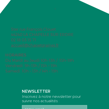
5ter rue François Clouet
44240 LA CHAPELLE SUR ERDRE
02 18 03 15 71
accueil@chapetgraines.fr
HORAIRES
Du Mardi au Jeudi 10h-13h / 15h-19h
Les ingrédients d’une vinaigrette passés au «
Vendredi 9h-13h / 15h – 19h
scanner nutritionnel »
Samedi 10h – 13h / 14h – 19h
NEWSLETTER
Inscrivez à notre newsletter pour
suivre nos actualités :