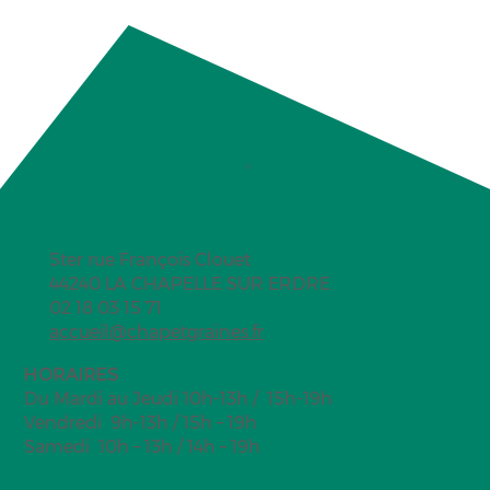
5ter rue François Clouet
Comme Avant
44240 LA CHAPELLE SUR ERDRE
02 18 03 15 71
accueil@chapetgraines.fr
HORAIRES
Du Mardi au Jeudi 10h-13h / 15h-19h
Vendredi 9h-13h / 15h – 19h
Samedi 10h – 13h / 14h – 19h