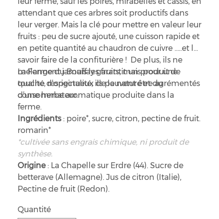
leur ferme, sauf les poires, mirabelles et cassis, en
attendant que ces arbres soit productifs dans
leur verger. Mais la clé pour mettre en valeur leur
fruits : peu de sucre ajouté, une cuisson rapide et
en petite quantité au chaudron de cuivre …..et le
savoir faire de la confiturière ! De plus, ils ne
mélangent jamais les fruits, mais pour une
La Ferme du Bouffay garantit un produit de
touche d’originalité, ils peuvent être agrémentés
qualité, respectueux de la nature et du
d’une herbe aromatique produite dans la
consommateur.
ferme.
Ingrédients
: poire*, sucre, citron, pectine de fruit.
romarin*
*cultivée sans engrais chimique, ni produit de
synthèse.
Origine
: La Chapelle sur Erdre (44). Sucre de
betterave (Allemagne). Jus de citron (Italie),
Pectine de fruit (Redon).
Quantité