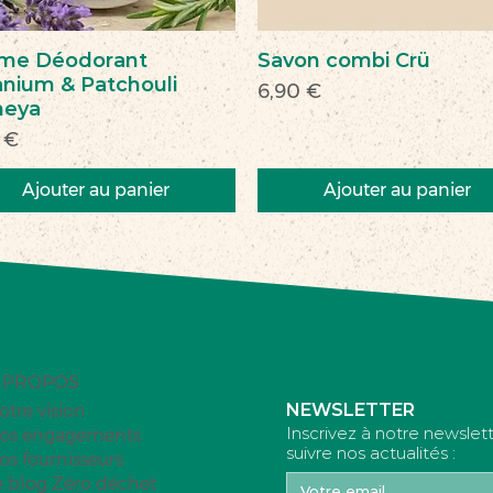
me Déodorant
Savon combi Crü
nium & Patchouli
Prix
6,90 €
heya
 €
Ajouter au panier
Ajouter au panier
veau
veauté
Nouveau
Nouveau
 PROPOS
NEWSLETTER
otre vision
Inscrivez à notre newslet
os engagements
suivre nos actualités :
os fournisseurs
e blog Zéro déchet