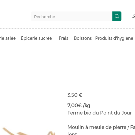
S
ie salée
Épicerie sucrée
Frais
Boissons
Produits d'hygiène
Pâtes vermic
Prix
3,50 €
7,00€ /kg
Ferme bio du Point du Jour
Moulin à meule de pierre / 
lent.