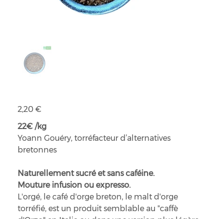
Orgé bio
Prix
2,20 €
22€ /kg
Yoann Gouéry, torréfacteur d’alternatives
bretonnes
Naturellement sucré et sans caféine.
Mouture infusion ou expresso.
L'orgé, le café d'orge breton, le malt d'orge
torréfié, est un produit semblable au "caffè