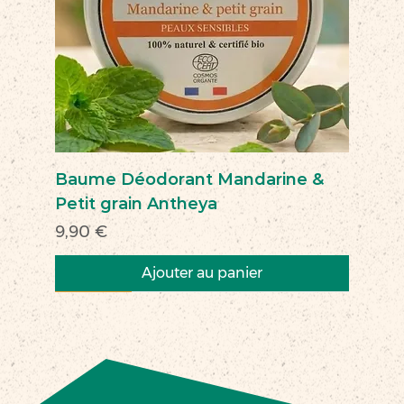
Baume Déodorant Mandarine &
Petit grain Antheya
Prix
9,90 €
Ajouter au panier
Nouveau
Nouveau
Nouveau
Nouveau
Nouveau
Nouveau
Nouveau
Nouveauté
Nouveau
Nouveau
Commerce équitable
Nouveau