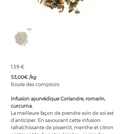
Infusion Ayurvédiques détox bio
Prix
1,59 €
53,00€ /kg
Route des comptoirs
Infusion ayurvédique Coriandre, romarin,
curcuma.
La meilleure façon de prendre soin de soi est
d’anticiper. En savourant cette infusion
rafraîchissante de pissenlit, menthe et citron