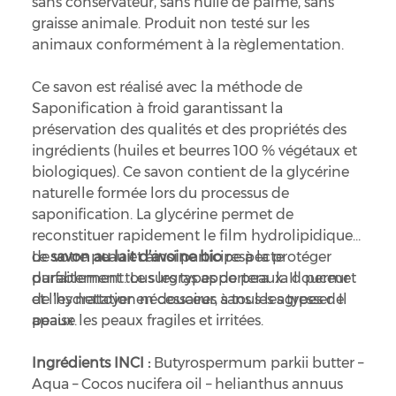
sans conservateur, sans huile de palme, sans
graisse animale. Produit non testé sur les
animaux conformément à la règlementation.
Ce savon est réalisé avec la méthode de
Saponification à froid garantissant la
préservation des qualités et des propriétés des
ingrédients (huiles et beurres 100 % végétaux et
biologiques). Ce savon contient de la glycérine
naturelle formée lors du processus de
saponification. La glycérine permet de
reconstituer rapidement le film hydrolipidique
de votre peau et ainsi participe à la protéger
Le
savon au lait d’avoine bio
respecte
durablement. Le surgras apportera la douceur
parfaitement tous les types de peaux. Il permet
et l’hydratation nécessaires à tous les types de
de les nettoyer en douceur, sans les agresser. Il
peaux.
apaise les peaux fragiles et irritées.
Ingrédients INCI :
Butyrospermum parkii butter –
Aqua – Cocos nucifera oil – helianthus annuus