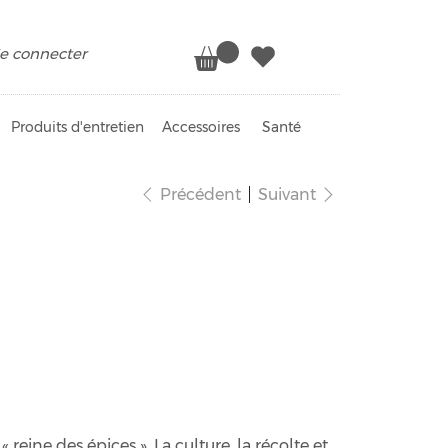
e connecter
Produits d'entretien
Accessoires
Santé
Précédent
Suivant
nille des Comores
« reine des épices ». La culture, la récolte et