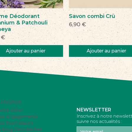
me Déodorant
Savon combi Crü
nium & Patchouli
Prix
6,90 €
heya
 €
Ajouter au panier
Ajouter au panier
veau
veauté
Nouveau
Nouveau
 PROPOS
NEWSLETTER
otre vision
Inscrivez à notre newslet
os engagements
suivre nos actualités :
os fournisseurs
e blog Zéro déchet