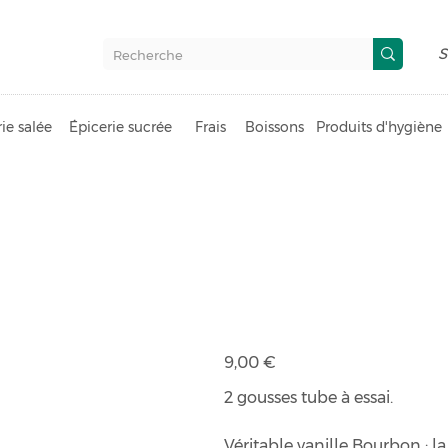
S
ie salée
Épicerie sucrée
Frais
Boissons
Produits d'hygiène
Bâtons de va
Bio
Prix
9,00 €
2 gousses tube à essai.
Véritable vanille Bourbon : la 