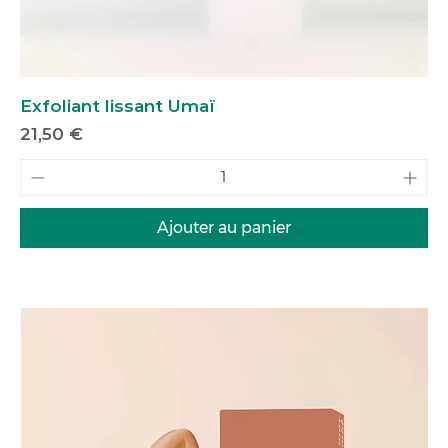
Exfoliant lissant Umaï
Prix
21,50 €
Ajouter au panier