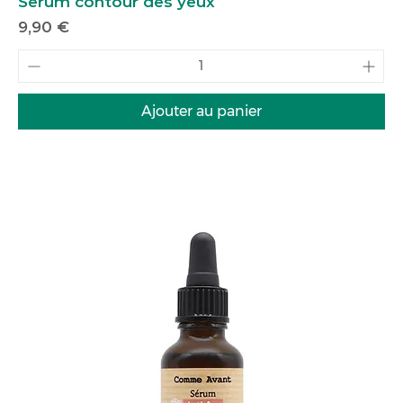
Sérum contour des yeux
Prix
9,90 €
Ajouter au panier