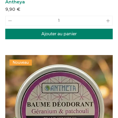
Antheya
Prix
9,90 €
Ajouter au panier
Nouveau