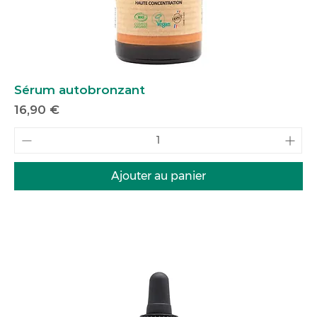
Sérum autobronzant
Prix
16,90 €
Ajouter au panier