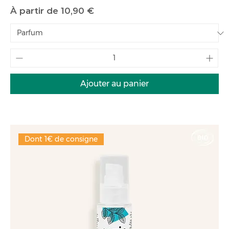
Prix promotionnel
À partir de
10,90 €
Ajouter au panier
Dont 1€ de consigne