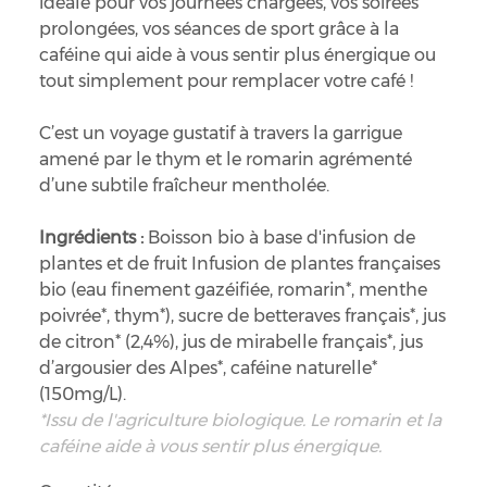
idéale pour vos journées chargées, vos soirées
prolongées, vos séances de sport grâce à la
caféine qui aide à vous sentir plus énergique ou
tout simplement pour remplacer votre café !
C’est un voyage gustatif à travers la garrigue
amené par le thym et le romarin agrémenté
d’une subtile fraîcheur mentholée.
Ingrédients :
Boisson bio à base d'infusion de
plantes et de fruit Infusion de plantes françaises
bio (eau finement gazéifiée, romarin*, menthe
poivrée*, thym*), sucre de betteraves français*, jus
de citron* (2,4%), jus de mirabelle français*, jus
d’argousier des Alpes*, caféine naturelle*
(150mg/L).
*Issu de l'agriculture biologique. Le romarin et la
caféine aide à vous sentir plus énergique.