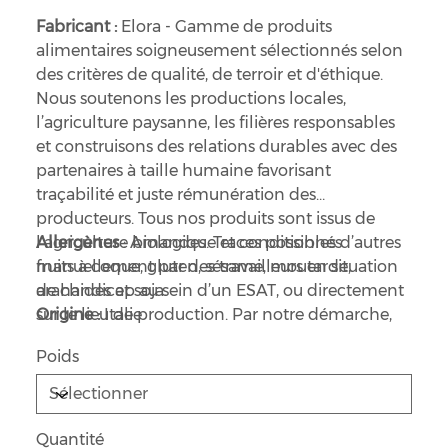
Fabricant :
Elora - Gamme de produits
alimentaires soigneusement sélectionnés selon
des critères de qualité, de terroir et d'éthique.
Nous soutenons les productions locales,
l’agriculture paysanne, les filières responsables
et construisons des relations durables avec des
partenaires à taille humaine favorisant
traçabilité et juste rémunération des
producteurs. Tous nos produits sont issus de
l’agriculture biologique et conditionnés
Allergènes
: Amandes. Traces possibles d’autres
manuellement par des travailleurs en situation
fruits à coque, gluten, sésame, moutarde,
de handicap au sein d’un ESAT, ou directement
arachides et soja.
sur le lieu de production. Par notre démarche,
Origine :
Italie
nous souhaitons agir pour un développement
Poids
durable, valorisant les savoir-faire, favorisant
l’emploi et réduisant notre impact
environnemental.
Quantité