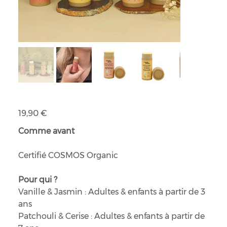
Parfum solide sucré et fruité au beurre de Kokum
Prix
19,90 €
Comme avant
Certifié COSMOS Organic
Pour qui ?
Vanille & Jasmin : Adultes & enfants à partir de 3
ans
Patchouli & Cerise : Adultes & enfants à partir de