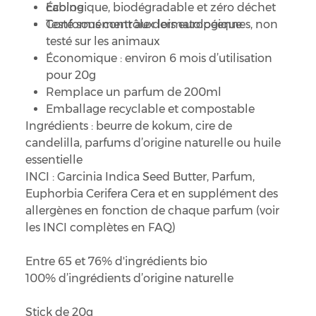
cabine
Écologique, biodégradable et zéro déchet
Testé sous contrôle dermatologique
Conformément aux lois européennes, non
testé sur les animaux
Économique : environ 6 mois d’utilisation
pour 20g
Remplace un parfum de 200ml
Emballage recyclable et compostable
Ingrédients :
beurre de kokum, cire de
candelilla, parfums d’origine naturelle ou huile
essentielle
INCI :
Garcinia Indica Seed Butter, Parfum,
Euphorbia Cerifera Cera et en supplément des
allergènes en fonction de chaque parfum (voir
les INCI complètes en FAQ)
Entre 65 et 76% d'ingrédients bio
100% d’ingrédients d’origine naturelle
Stick de 20g