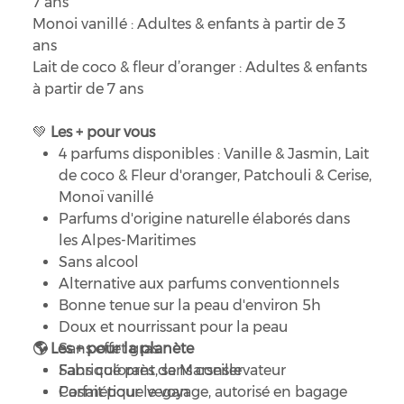
7 ans
Monoi vanillé : Adultes & enfants à partir de 3
ans
Lait de coco & fleur d’oranger : Adultes & enfants
à partir de 7 ans
💚
Les + pour vous
4 parfums disponibles : Vanille & Jasmin, Lait
de coco & Fleur d'oranger, Patchouli & Cerise,
Monoï vanillé
Parfums d'origine naturelle élaborés dans
les Alpes-Maritimes
Sans alcool
Alternative aux parfums conventionnels
Bonne tenue sur la peau d'environ 5h
Doux et nourrissant pour la peau
🌎
Les + pour la planète
Sans effet gras
Sans colorant, sans conservateur
Fabriqué près de Marseille
Parfait pour le voyage, autorisé en bagage
Cosmétique vegan