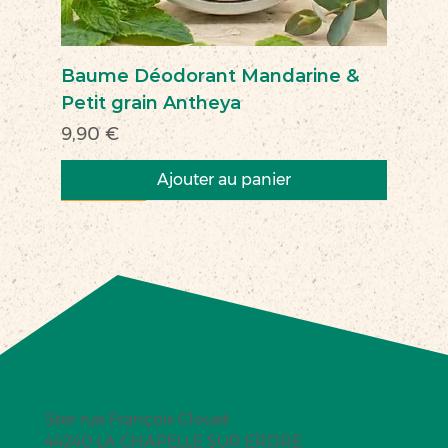
Baume Déodorant Mandarine &
Petit grain Antheya
Prix
9,90 €
Ajouter au panier
Nouveau
Nouveau
Nouveau
Nouveau
Nouveau
Nouveau
Nouveau
Nouveauté
Nouveau
Nouveau
Commerce équitable
Nouveau
5ter rue François Clouet
44240 LA CHAPELLE SUR ERDRE