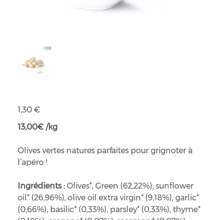
Olives vertes dénoyautées Epikouros
Prix
1,30 €
13,00€ /kg
Olives vertes natures parfaites pour grignoter à
l’apéro !
Ingrédients :
Olives*, Green (62,22%), sunflower
oil* (26,96%), olive oil extra virgin* (9,18%), garlic*
(0,66%), basilic* (0,33%), parsley* (0,33%), thyme*