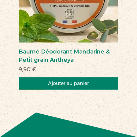
Baume Déodorant Mandarine &
Petit grain Antheya
Prix
9,90 €
Ajouter au panier
Nouveau
Nouveau
Nouveau
Nouveau
Nouveau
Nouveau
Nouveau
Nouveauté
Nouveau
Nouveau
Commerce équitable
Nouveau