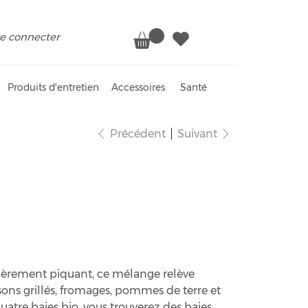
e connecter
Produits d'entretien
Accessoires
Santé
Précédent
Suivant
ies bio
gèrement piquant, ce mélange relève
sons grillés, fromages, pommes de terre et
tre baies bio, vous trouverez des baies