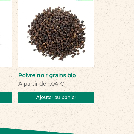
Poivre noir grains bio
Prix promotionnel
À partir de
1,04 €
Ajouter au panier