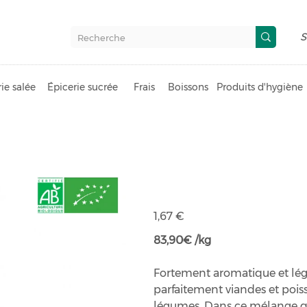
S
ie salée
Épicerie sucrée
Frais
Boissons
Produits d'hygiène
Mélange 5 ba
Prix
1,67 €
83,90€ /kg
Fortement aromatique et lé
parfaitement viandes et pois
légumes. Dans ce mélange qua