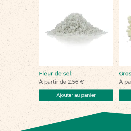
Fleur de sel
Gros
Prix promotionnel
Prix
À partir de
2,56 €
À pa
Ajouter au panier