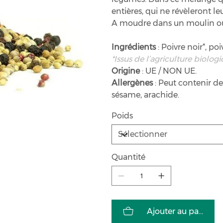
entières, qui ne révèleront l
A moudre dans un moulin ou
Ingrédients
: Poivre noir*, poi
*Issus de l’agriculture biologi
Origine
: UE / NON UE.
Allergènes
: Peut contenir des
sésame, arachide.
Poids
Quantité
Ajouter au panier