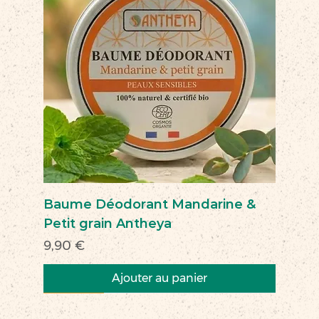
Baume Déodorant Mandarine &
Petit grain Antheya
Prix
9,90 €
Ajouter au panier
Nouveau
Nouveau
Nouveau
Nouveau
Nouveau
Nouveau
Nouveau
Nouveauté
Nouveau
Nouveau
Commerce équitable
Nouveau