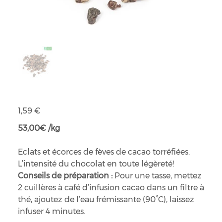
Infusion aux fèves de cacao torrifiées
Prix
1,59 €
53,00€ /kg
Eclats et écorces de fèves de cacao torréfiées.
L’intensité du chocolat en toute légèreté!
Conseils de préparation :
Pour une tasse, mettez
2 cuillères à café d’infusion cacao dans un filtre à
thé, ajoutez de l’eau frémissante (90°C), laissez
infuser 4 minutes.