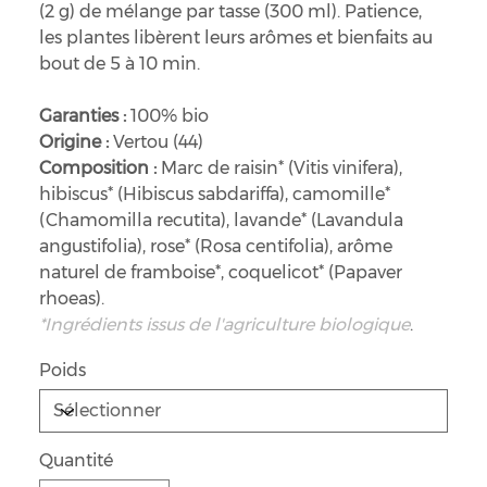
(2 g) de mélange par tasse (300 ml). Patience,
les plantes libèrent leurs arômes et bienfaits au
bout de 5 à 10 min.
Garanties :
100% bio
Origine :
Vertou (44)
Composition :
Marc de raisin* (Vitis vinifera),
hibiscus* (Hibiscus sabdariffa), camomille*
(Chamomilla recutita), lavande* (Lavandula
angustifolia), rose* (Rosa centifolia), arôme
naturel de framboise*, coquelicot* (Papaver
rhoeas).
*Ingrédients issus de l'agriculture biologique
.
Poids
Quantité