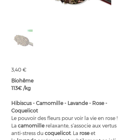
Infusion La vie en rose bio
Prix
3,40 €
Biohême
113€ /kg
Hibiscus - Camomille - Lavande - Rose -
Coquelicot
Le pouvoir des fleurs pour voir la vie en rose !
La
camomille
relaxante, s’associe aux vertus
anti-stress du
coquelicot
. La
rose
et