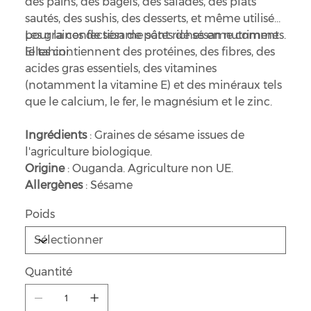
des pains, des bagels, des salades, des plats
sautés, des sushis, des desserts, et même utilisées
pour la confection de pâtes de sésame comme
Les graines de sésame sont riches en nutriments.
le tahini.
Elles contiennent des protéines, des fibres, des
acides gras essentiels, des vitamines
(notamment la vitamine E) et des minéraux tels
que le calcium, le fer, le magnésium et le zinc.
Ingrédients
: Graines de sésame issues de
l'agriculture biologique.
Origine
: Ouganda. Agriculture non UE.
Allergènes
: Sésame
Poids
Quantité