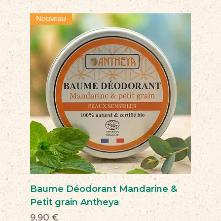
Nouveau
Baume Déodorant Mandarine &
Petit grain Antheya
Prix
9,90 €