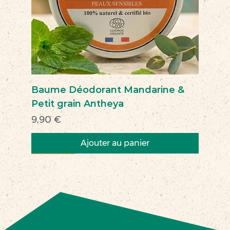
Baume Déodorant Mandarine &
Petit grain Antheya
Prix
9,90 €
Ajouter au panier
Nouveau
Nouveau
Nouveau
Nouveau
Nouveau
Nouveau
Nouveau
Nouveauté
Nouveau
Nouveau
Commerce équitable
Nouveau