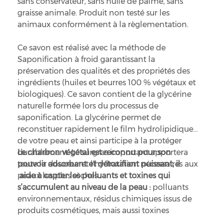
sans conservateur, sans huile de palme, sans
graisse animale. Produit non testé sur les
animaux conformément à la règlementation.
Ce savon est réalisé avec la méthode de
Saponification à froid garantissant la
préservation des qualités et des propriétés des
ingrédients (huiles et beurres 100 % végétaux et
biologiques). Ce savon contient de la glycérine
naturelle formée lors du processus de
saponification. La glycérine permet de
reconstituer rapidement le film hydrolipidique
de votre peau et ainsi participe à la protéger
durablement. Le surgras important apportera
Le charbon végétal est reconnu pour son
toute la douceur et l’hydratation nécessaires aux
pouvoir adsorbant et détoxifiant puissant, il
peaux les plus sèches.
aide à capter les polluants et toxines qui
s’accumulent au niveau de la peau :
polluants
environnementaux, résidus chimiques issus de
produits cosmétiques, mais aussi toxines