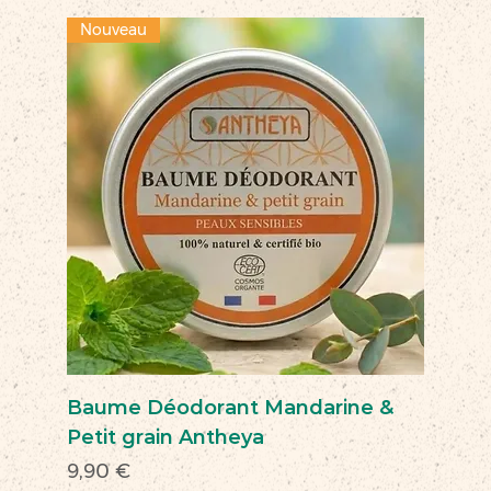
Nouveau
Baume Déodorant Mandarine &
Petit grain Antheya
Prix
9,90 €