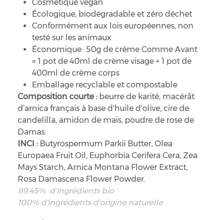
Cosmétique vegan
Écologique, biodégradable et zéro déchet
Conformément aux lois européennes, non
testé sur les animaux
Économique : 50g de crème Comme Avant
= 1 pot de 40ml de crème visage + 1 pot de
400ml de crème corps
Emballage recyclable et compostable
Composition courte :
beurre de karité, macérât
d’arnica français à base d'huile d'olive, cire de
candelilla, amidon de maïs, poudre de rose de
Damas.
INCI :
Butyrospermum Parkii Butter, Olea
Europaea Fruit Oil, Euphorbia Cerifera Cera, Zea
Mays Starch, Arnica Montana Flower Extract,
Rosa Damascena Flower Powder.
99,45% d'ingrédients bio
100% d'ingrédients d’origine naturelle