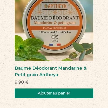
Baume Déodorant Mandarine &
Petit grain Antheya
Prix
9,90 €
Ajouter au panier
Nouveau
Nouveau
Nouveau
Nouveau
Nouveau
Nouveau
Nouveau
Nouveauté
Nouveau
Nouveau
Commerce équitable
Nouveau