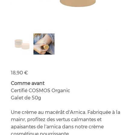
Crème solide au macérât d'Arnica calmante et apaisante
Prix
18,90 €
Comme avant
Certifié COSMOS Organic
Galet de 50g
Une crème au macérât d'Arnica. Fabriquée à la
mainr, profitez des vertus calmantes et
apaisantes de l'arnica dans notre crème
cosmétique nourrissante.