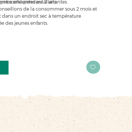
mmes enceintes ou allaitantes.
pot scellé pendant 2 ans.
conseillons de la consommer sous 2 mois et
t dans un endroit sec à température
ée des jeunes enfants.