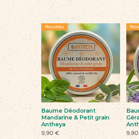
Nouveau
Nou
Baume Déodorant
Bau
Mandarine & Petit grain
Géra
Antheya
Ant
Prix
Prix
9,90 €
9,90