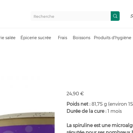
S
ie salée
Épicerie sucrée
Frais
Boissons
Produits d'hygiène
Spiruline bi
Prix
24,90 €
Poids net :
81,75 g (environ 1
Durée de la cure :
1 mois
La spiruline est une microal
réputée pour ses nombreux bie