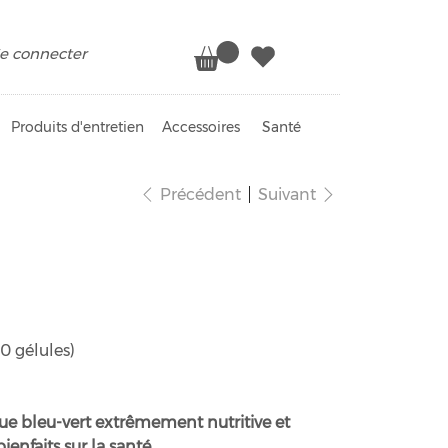
e connecter
Produits d'entretien
Accessoires
Santé
Précédent
Suivant
o Détox
50 gélules)
gue bleu-vert extrêmement nutritive et
nfaits sur la santé.