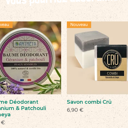
veau
Nouveau
me Déodorant
Savon combi Crü
nium & Patchouli
Prix
6,90 €
heya
 €