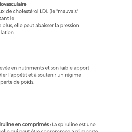
iovasculaire
aux de cholestérol LDL (le "mauvais"
ant le
 plus, elle peut abaisser la pression
ulation
élevée en nutriments et son faible apport
ler l'appétit et à soutenir un régime
 perte de poids.
spiruline en comprimés :
La spiruline est une
relle qui peut être consommée à n’importe