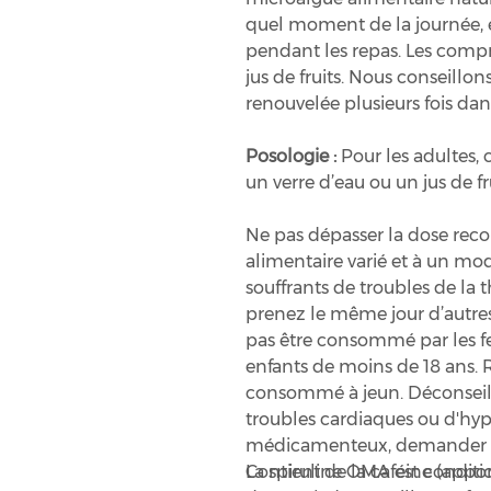
quel moment de la journée, e
pendant les repas. Les compr
jus de fruits. Nous conseillo
renouvelée plusieurs fois dan
Posologie :
Pour les adultes,
un verre d’eau ou un jus de fru
Ne pas dépasser la dose rec
alimentaire varié et à un mo
souffrants de troubles de la 
prenez le même jour d’autres
pas être consommé par les fe
enfants de moins de 18 ans. R
consommé à jeun. Déconseill
troubles cardiaques ou d'hyp
médicamenteux, demander co
Contient de la caféine (appor
La spiruline OMA est condit