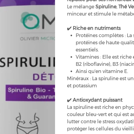
Le mélange
Spiruline
,
Thé Ve
minceur et stimule le métab
✔️ Riche en nutriments
Protéines complètes : La
protéines de haute qualit
essentiels.
Vitamines : Elle est riche
B2 (riboflavine), B3 (niacin
Ainsi qu'en vitamine E.
Minéraux : La spiruline est 
et potassium
✔️ Antioxydant puissant
La spiruline est riche en ph
couleur bleu-vert et qui est a
lutter contre le stress oxydat
protéger les cellules du viei