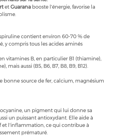
rt
et
Guarana
booste l'énergie, favorise la
olisme.
 spiruline contient environ 60-70 % de
é, y compris tous les acides aminés
 en vitamines B, en particulier B1 (thiamine),
e), mais aussi (B5, B6, B7, B8, B9, B12).
une bonne source de fer, calcium, magnésium
ycocyanine, un pigment qui lui donne sa
ussi un puissant antioxydant. Elle aide à
if et l'inflammation, ce qui contribue à
llissement prématuré.