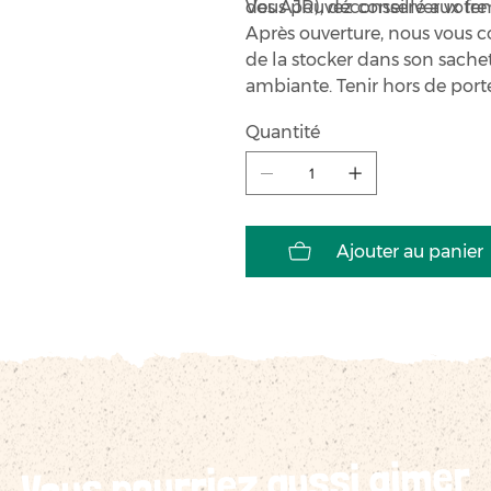
des AJR), déconseillé aux fe
Vous pouvez conserver votre 
Après ouverture, nous vous 
de la stocker dans son sache
ambiante. Tenir hors de port
Quantité
Ajouter au panier
Vous pourriez aussi aimer