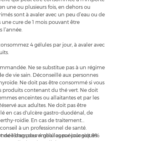
n une ou plusieurs fois, en dehors ou
imés sont à avaler avec un peu d’eau ou de
ns une cure de 1 mois pouvant être
s l’année.
 consommez 4 gélules par jour, à avaler avec
its.
ommandée. Ne se substitue pas à un régime
de de vie sain. Déconseillé aux personnes
thyroïde. Ne doit pas être consommé si vous
 produits contenant du thé vert. Ne doit
mmes enceintes ou allaitantes et par les
éservé aux adultes. Ne doit pas être
é en cas d'ulcère gastro-duodénal, de
erthy-roïdie. En cas de traitement
nseil à un professionnel de santé.
t de 18mg pour 4 gélules par jour soit 9%
ionnée dans des emballages écologiques.