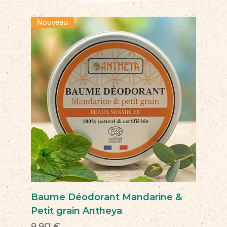
Nouveau
Baume Déodorant Mandarine &
Petit grain Antheya
Prix
9,90 €