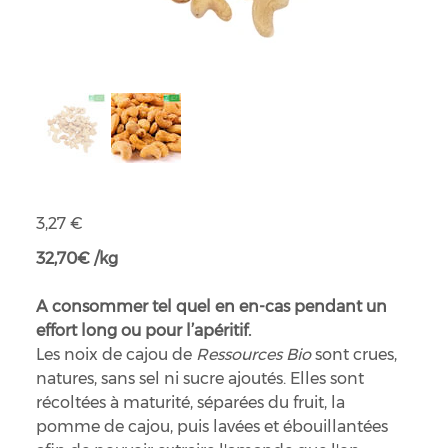
Noix de cajou torréfiées bio équitables
Prix
3,27 €
32,70€ /kg
A consommer tel quel en en-cas pendant un
effort long ou pour l’apéritif.
Les noix de cajou de
Ressources Bio
sont crues,
natures, sans sel ni sucre ajoutés. Elles sont
récoltées à maturité, séparées du fruit, la
pomme de cajou, puis lavées et ébouillantées