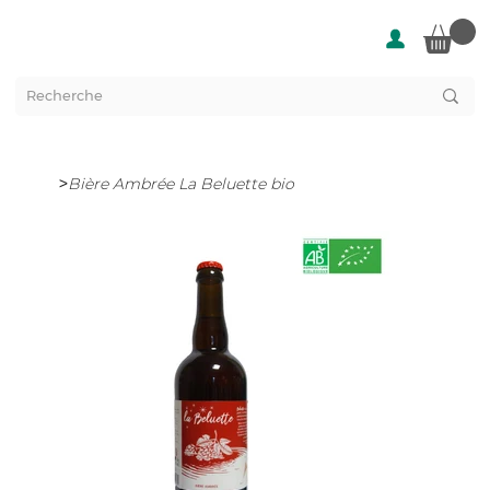
>
Bière Ambrée La Beluette bio