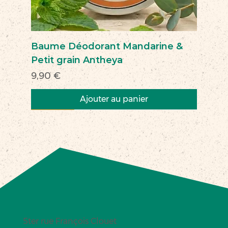
Baume Déodorant Mandarine &
Petit grain Antheya
Prix
9,90 €
Ajouter au panier
Nouveau
Nouveau
Nouveau
Nouveau
Nouveau
Nouveau
Nouveau
Nouveauté
Nouveau
Nouveau
Commerce équitable
Nouveau
5ter rue François Clouet