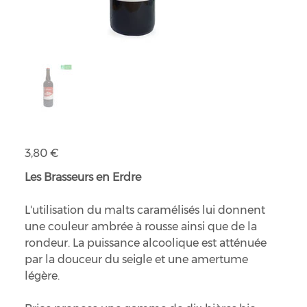
Bière Ambrée La Beluette bio
Prix
3,80 €
Les Brasseurs en Erdre
L'utilisation du malts caramélisés lui donnent
une couleur ambrée à rousse ainsi que de la
rondeur. La puissance alcoolique est atténuée
par la douceur du seigle et une amertume
légère.