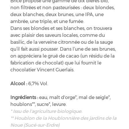
Brice propose une gamme de dix bières bio,
non filtrées et non pasteurisées : deux blondes,
deux blanches, deux brunes, une IPA, une
ambrée, une triple, et une fumée.
Dans ses blondes et ses blanches, on trouvera
avec plaisir des saveurs locales, comme du
basilic, de la verveine citronnée ou de la sauge
qu’il fait aussi pousser. Dans l’une de ses brunes,
on appréciera le grué de cacao (un résidu de la
fabrication de chocolat) que lui fournit le
chocolatier Vincent Guerlais.
Alcool :
6,7% Vol.
Ingrédients :
eau, malt d'orge*, mal de seigle*,
houblons**, sucre*, levure.
* Issu de l'agriculture biologique.
** Houblon de la Houblonnière des jardins de la
Noue (Sucé-sur-Erdre)