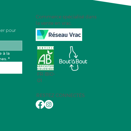
Commerce spécialisé dans
la vente en vrac.
ter pour
ate
 à la 
nes.
*
FR-BIO-
01
RESTEZ CONNECTÉS