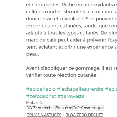
et stimulantes. Riche en antioxydants et 
cellules mortes, stimule la circulation 
douce, lisse et revitalisée. Son pouvoir d
imperfections cutanées, tandis que son
adapté à tous les types cutanés. De plu
marc de café peut aider à prévenir l'oxy
teint éclatant et offrir une expérience 
peau.
Avant d'appliquer ce gommage, il est 
vérifier toute réaction cutanée.
#epiceriebio
#lachapellesurerdre
#epi
#zerodechet
#zerowaste
Mots-clés :
DIY
Zéro déchet
Bien-être
Café
Cosmétique
TRUCS & ASTUCES
BLOG ZERO DECHET