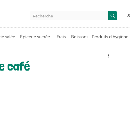
S
ie salée
Épicerie sucrée
Frais
Boissons
Produits d'hygiène
e café