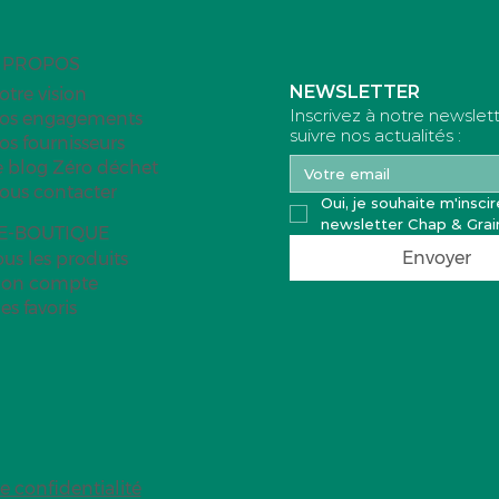
 PROPOS
NEWSLETTER
otre vision
Inscrivez à notre newslet
os engagements
suivre nos actualités :
os fournisseurs
Blanchir son linge au percarbon
éales aux flocons
e blog Zéro déchet
ous contacter
Oui, je souhaite m'inscire
newsletter Chap & Grai
'E-BOUTIQUE
Envoyer
ous les produits
on compte
es favoris
e confidentialité