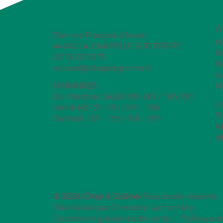
À
5ter rue François Clouet
N
44240 LA CHAPELLE SUR ERDRE
N
02 18 03 15 71
N
accueil@chapetgraines.fr
Faire son déodorant naturel
Barres de cér
L
maison
d’avoine
HORAIRES
N
Du Mardi au Jeudi 10h-13h / 15h-19h
L
Vendredi 9h-13h / 15h – 19h
T
Samedi 10h – 13h / 14h – 19h
M
M
© 2024 Chap & Graines
Tous droits réservés
Site réalisé par
Christelle Lachambre
Conditions générales de vente
|
Politique d