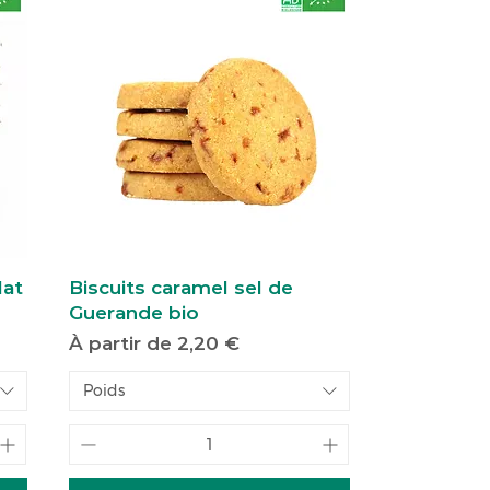
lat
Biscuits caramel sel de
Guerande bio
Prix promotionnel
À partir de
2,20 €
Poids