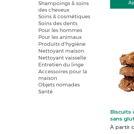
Aj
Shampoings & soins
des cheveux
Soins & cosmétiques
Soins des dents
Pour les hommes
Pour les animaux
Produits d'hygiène
Nettoyant maison
Nettoyant vaisselle
Entretien du linge
Accessoires pour la
maison
Objets nomades
Santé
Biscuits
sans glu
Prix pro
À partir