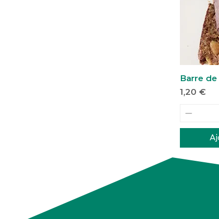
Barre de
Prix
1,20 €
Aj