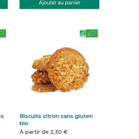
Ajouter au panier
es
Biscuits citron sans gluten
bio
Prix promotionnel
À partir de
2,30 €