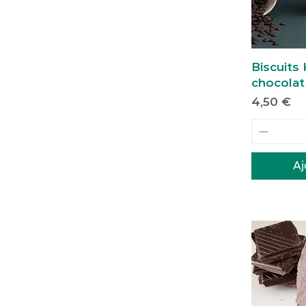
Biscuits
chocolat
Prix
4,50 €
Aj