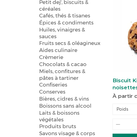
Petit dej', biscuits &
céréales
Cafés, thés & tisanes
Épices & condiments
Huiles, vinaigres &
sauces
Fruits secs & oléagineux
Aides culinaire
Crèmerie
Chocolats & cacao
Miels, confitures &
pâtes à tartiner
Biscuit 
Confiseries
noisette
Conserves
Prix pro
À partir
Bières, cidres & vins
Boissons sans alcool
Poids
Laits & boissons
végétales
Produits bruts
Savons visage & corps