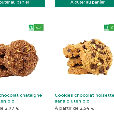
outer au panier
Ajouter au panier
 chocolat châtaigne
Cookies chocolat noisett
ten bio
sans gluten bio
motionnel
Prix promotionnel
 de
2,77 €
À partir de
2,54 €