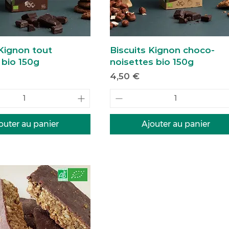
 Kignon tout
Biscuits Kignon choco-
 bio 150g
noisettes bio 150g
Prix
4,50 €
outer au panier
Ajouter au panier