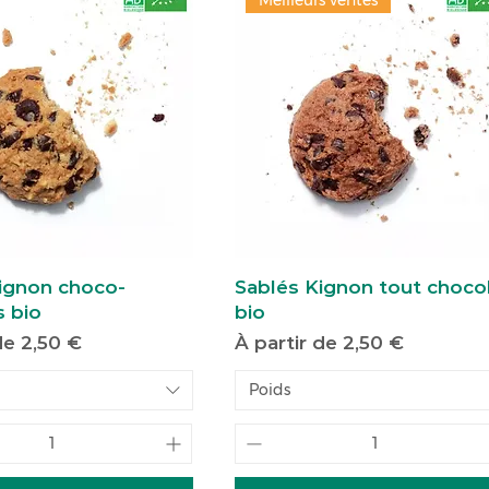
Meilleurs ventes
Kignon choco-
Sablés Kignon tout choco
s bio
bio
motionnel
Prix promotionnel
 de
2,50 €
À partir de
2,50 €
Poids