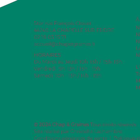
À
5ter rue François Clouet
N
44240 LA CHAPELLE SUR ERDRE
N
02 18 03 15 71
N
accueil@chapetgraines.fr
L
HORAIRES
N
Du Mardi au Jeudi 10h-13h / 15h-19h
L
Vendredi 9h-13h / 15h – 19h
T
Samedi 10h – 13h / 14h – 19h
M
M
© 2024 Chap & Graines
Tous droits réservés
Site réalisé par
Christelle Lachambre
Conditions générales de vente
|
Politique d