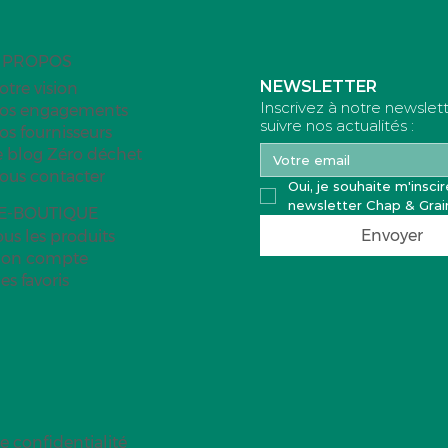
 PROPOS
NEWSLETTER
otre vision
Inscrivez à notre newslet
os engagements
suivre nos actualités :
os fournisseurs
e blog Zéro déchet
ous contacter
Oui, je souhaite m'inscire
newsletter Chap & Grai
'E-BOUTIQUE
Envoyer
ous les produits
on compte
es favoris
e confidentialité