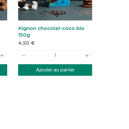
Kignon chocolat-coco bio
150g
Prix
4,50 €
Ajouter au panier