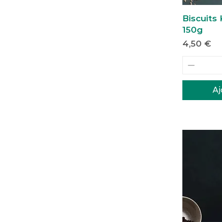
Biscuits 
150g
Prix
4,50 €
Aj