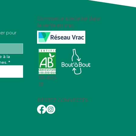
Commerce spécialisé dans
la vente en vrac.
ter pour
 à la 
nes.
*
FR-BIO-
01
RESTEZ CONNECTÉS